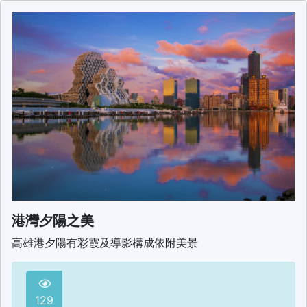
港灣夕陽之美
高雄港夕陽有彩霞及導影構成依附美景
129