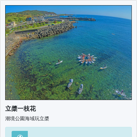
立槳一枝花
潮境公園海域玩立槳